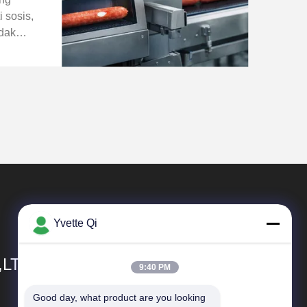
 sosis,
idak
sebuah
iterapkan
nline
Yvette Qi
,LTD
9:40 PM
Good day, what product are you looking 
Tautan Langsung