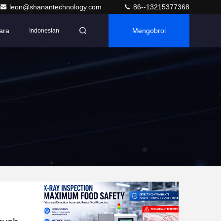
leon@shanantechnology.com
86--13215377368
ara
Mengobrol
Indonesian