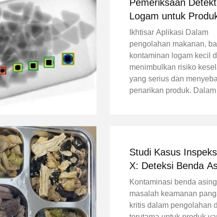
Pemeriksaan Detekt
Logam untuk Produ
Makanan dengan Si
Ikhtisar Aplikasi Dalam
Penolakan Flap
pengolahan makanan, b
kontaminan logam kecil 
menimbulkan risiko kese
yang serius dan menyeb
penarikan produk. Dalam h
sistem deteksi logam kam
digunakan untuk memeri
produk makanan jadi pada
produksi, memastikan ke
terhadap ...
Studi Kasus Inspeksi
X: Deteksi Benda As
dalam Produksi Sos
Kontaminasi benda asing
Panjang
masalah keamanan pang
kritis dalam pengolahan 
terutama untuk produk y