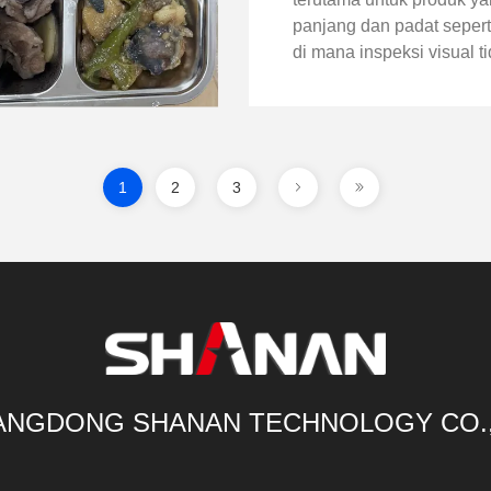
panjang dan padat seperti
di mana inspeksi visual t
cukup. Dalam kasus ini, 
sistem inspeksi sinar-X d
pada lini produksi sosis o
untuk mengidentifika...
1
2
3
NGDONG SHANAN TECHNOLOGY CO.