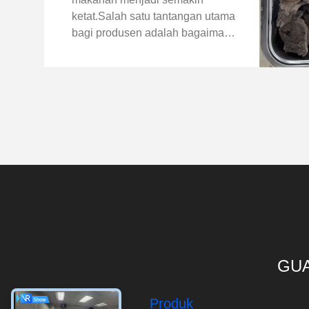
ketat.Salah satu tantangan utama
bagi produsen adalah bagaimana
mendeteksi benda asing dengan
akuratdalam kotak makan siang
tertutupTerutama jika makanan itu
termasukdaging dengan tulang. ...
GUA
Produk