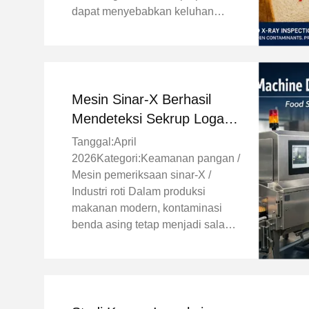
dapat menyebabkan keluhan
pelanggan yang serius, penarikan
produk, dan kerusakan reputasi
merek. Baru-baru ini, mesin
pemeriksaan sinar-X kami
berhasil ...
Mesin Sinar-X Berhasil
Mendeteksi Sekrup Logam
dalam Biskuit, Menjamin
Tanggal:April
Keamanan Pangan dalam
2026Kategori:Keamanan pangan /
Produksi Roti
Mesin pemeriksaan sinar-X /
Industri roti Dalam produksi
makanan modern, kontaminasi
benda asing tetap menjadi salah
satu risiko paling serius bagi
produsen makanan.produk yang
menarik kembali, dan merusak
reputasi merek. Baru-baru
ini,mesin pemeriksaan ...