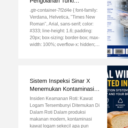
Pengolahan Turki
Meningkatkan Keamanan
.gtr-container-7f2d4e { font-family:
Pangan dengan Sistem
Verdana, Helvetica, "Times New
Inspeksi Sinar-X SHANAN
Roman", Arial, sans-serif; color:
#333; line-height: 1.6; padding:
20px; box-sizing: border-box; max-
width: 100%; overflow-x: hidden; }
.gtr-container-7f2d4e p { font-size:
14px; margin-bottom: 1em; text-
align: left !important; } ...
Sistem Inspeksi Sinar X
Menemukan Kontaminasi
Kawat Logam di Garis
Insiden Keamanan Roti: Kawat
Produksi Roti
Logam Tersembunyi Ditemukan Di
Dalam Roti Dalam produksi
makanan modern, kontaminasi
kawat logam sekecil apa pun