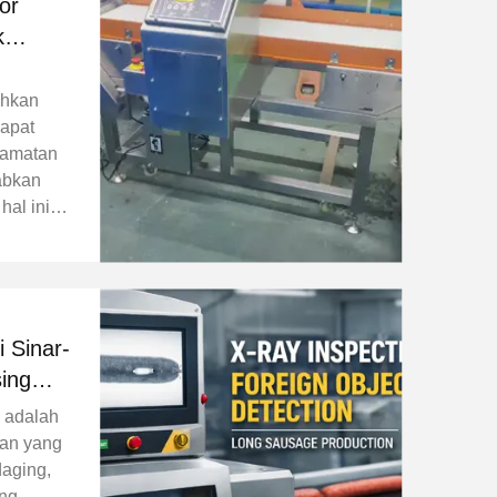
or
k
stem
ahkan
dapat
lamatan
abkan
al ini,
i
ksa
 jalur
patuhan
 Sinar-
ing
is
 adalah
an yang
daging,
ang