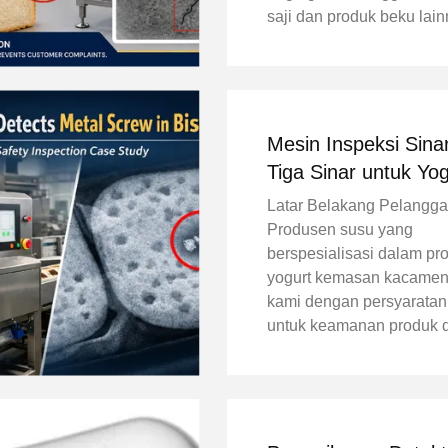
saji dan produk beku lain
produsen harus menceg
kontaminasi logam menc
konsumen. Sekecil apa 
potongan logam dapat
menyebabkan ...
Mesin Inspeksi Sina
Tiga Sinar untuk Yog
Kaca Memastikan De
Latar Belakang Pelangg
360° Tanpa Titik But
Produsen susu yang
berspesialisasi dalam pr
yogurt kemasan kacamen
kami dengan persyaratan 
untuk keamanan produk 
kontrol kualitas.Lini prod
mereka menangani wada
berdensitas tinggi, yang
deteksi benda asing lebi
menantang dibandingkan 