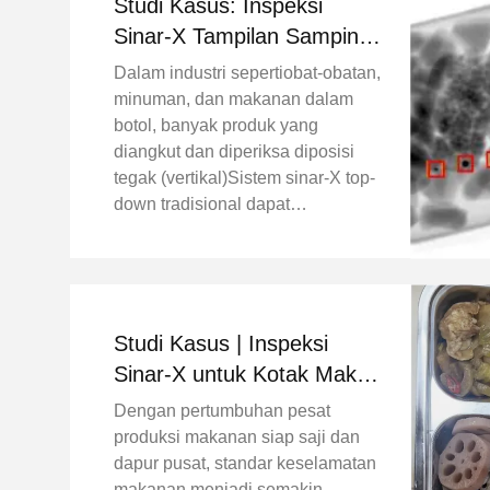
Studi Kasus: Inspeksi
Sinar-X Tampilan Samping
untuk Produk Botolan
Dalam industri sepertiobat-obatan,
Tegak Latar Belakang
minuman, dan makanan dalam
Proyek
botol, banyak produk yang
diangkut dan diperiksa diposisi
tegak (vertikal)Sistem sinar-X top-
down tradisional dapat
menghadapi keterbatasan ketika
memeriksa botol yang tinggi atau
sempit, terutama ketika
mendeteksikontaminan logam
halus ...
Studi Kasus | Inspeksi
Sinar-X untuk Kotak Makan
Siang Siap Saji dengan
Dengan pertumbuhan pesat
Daging dan Tulang
produksi makanan siap saji dan
dapur pusat, standar keselamatan
makanan menjadi semakin