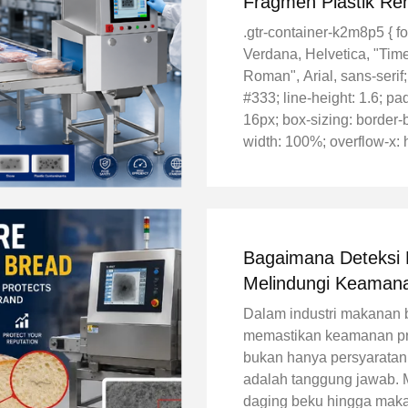
Fragmen Plastik Re
Ditemukan Di Dalam 
.gtr-container-k2m8p5 { fo
Ikan Beku
Verdana, Helvetica, "Ti
Roman", Arial, sans-serif;
#333; line-height: 1.6; pa
16px; box-sizing: border-
width: 100%; overflow-x: 
.gtr-container-k2m8p5 * {
sizing: border-box; } .gtr-
k2m8p5__heading { font-si
Bagaimana Deteksi
Melindungi Keaman
Daging Beku dan M
Dalam industri makanan 
Siap Saji
memastikan keamanan p
bukan hanya persyaratan
adalah tanggung jawab. M
daging beku hingga mak