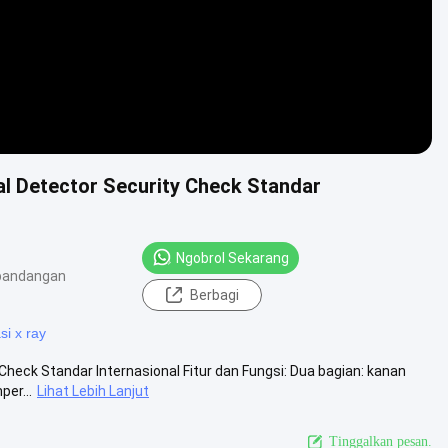
tal Detector Security Check Standar
Ngobrol Sekarang
pandangan
Berbagi
i x ray
 Check Standar Internasional Fitur dan Fungsi: Dua bagian: kanan
er...
Lihat Lebih Lanjut
Tinggalkan pesan.