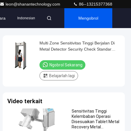
leon@shanantechnology.com
86--13215377368
ara
Mengobrol
Indonesian
Multi Zone Sensitivitas Tinggi Berjalan Di
Metal Detector Security Check Standar
Internasional
Ngobrol Sekarang
Belajarlah lagi
Video terkait
Sensitivitas Tinggi
Kelembaban Operasi
Disesuaikan Tablet Metal
Recovery Metal