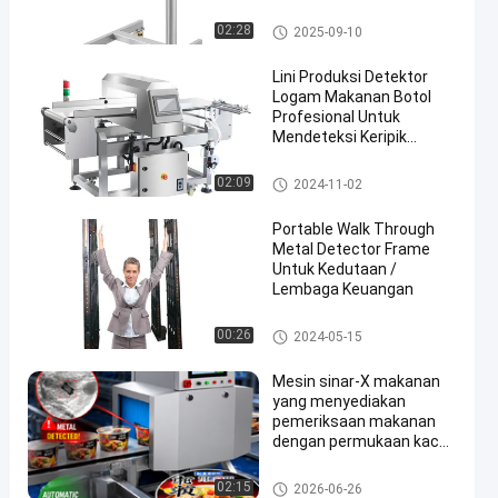
Separator
Pemisah Logam Tablet
02:28
2025-09-10
Lini Produksi Detektor
Logam Makanan Botol
Profesional Untuk
Mendeteksi Keripik
Logam Di Dalam Makanan
Detektor Logam Makanan
02:09
2024-11-02
Portable Walk Through
Metal Detector Frame
Untuk Kedutaan /
Lembaga Keuangan
Berjalan Melalui Detektor Loga
00:26
2024-05-15
m
Mesin sinar-X makanan
yang menyediakan
pemeriksaan makanan
dengan permukaan kaca
tahan korosi SUS304 dan
operasi layar sentuh
Mesin Sinar X Makanan
02:15
2026-06-26