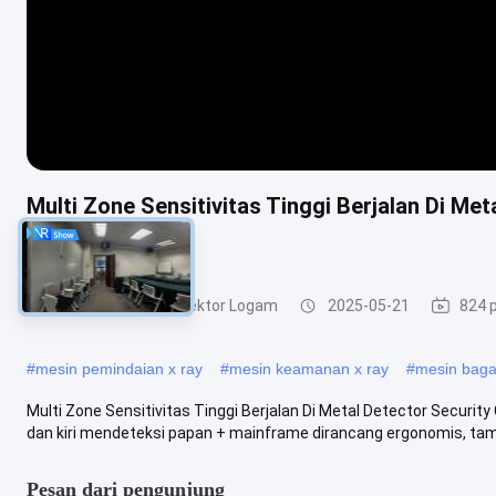
Multi Zone Sensitivitas Tinggi Berjalan Di Me
Internasional
Berjalan Melalui Detektor Logam
2025-05-21
824 
#
mesin pemindaian x ray
#
mesin keamanan x ray
#
mesin bagas
Multi Zone Sensitivitas Tinggi Berjalan Di Metal Detector Security
dan kiri mendeteksi papan + mainframe dirancang ergonomis, tamp
Pesan dari pengunjung