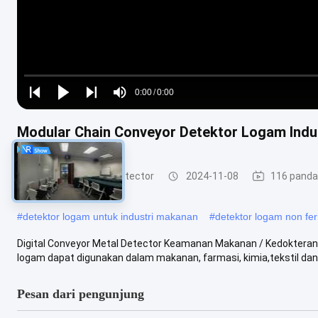
Loaded
:
0%
0:00
/
0:00
Play
Play
Play
Mute
Current
Duration
next
next
Modular Chain Conveyor Detektor Logam Indus
Time
Food Grade Metal Detector
2024-11-08
116 pand
#
detektor logam untuk industri makanan
#
detektor logam non fer
Digital Conveyor Metal Detector Keamanan Makanan / Kedokteran
logam dapat digunakan dalam makanan, farmasi, kimia,tekstil dan g
Pesan dari pengunjung