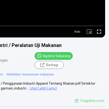
Auto
Picture-
Fullscre
in-
Picture
tri / Peralatan Uji Makanan
Ngobrol Sekarang
angan
Berbagi
ro
#
detektor keamanan makanan
 / Penggunaan Industri Apparel Tentang Shanan.pdf Detektor
armen, industri...
Lihat Lebih Lanjut
Tinggalkan pesan.