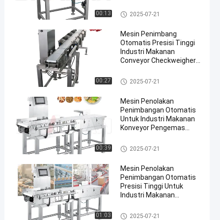
Pengatur Berat Conveyor
00:13
2025-07-21
Mesin Penimbang
Otomatis Presisi Tinggi
Industri Makanan
Conveyor Checkweigher
en
Farmasi
Pengatur Berat Conveyor
00:27
2025-07-21
Mesin Penolakan
Penimbangan Otomatis
Untuk Industri Makanan
Konveyor Pengemas
Checkweigher 300g-30kg
Mesin Sortir Berat
Pengatur Berat Conveyor
00:39
2025-07-21
Mesin Penolakan
Penimbangan Otomatis
Presisi Tinggi Untuk
Industri Makanan
Konveyor Checkweigher
300g-30kg
Pengatur Berat Conveyor
01:03
2025-07-21