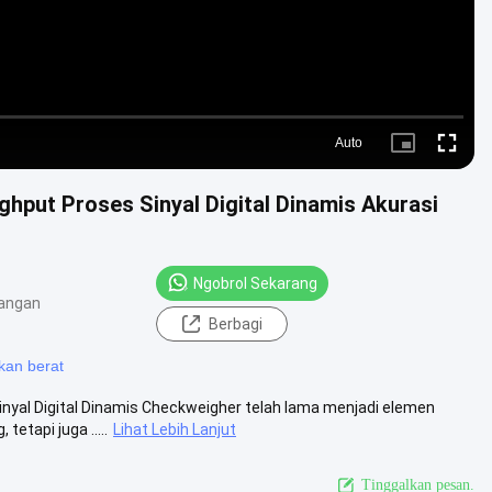
Auto
Picture-
Fullscre
in-
Picture
hput Proses Sinyal Digital Dinamis Akurasi
Ngobrol Sekarang
angan
Berbagi
kan berat
yal Digital Dinamis Checkweigher telah lama menjadi elemen
etapi juga .....
Lihat Lebih Lanjut
Tinggalkan pesan.