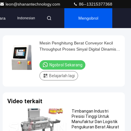
leon@shanantechnology.com
86--13215377368
ara
Mengobrol
Indonesian
Mesin Penghitung Berat Conveyor Kecil
Throughput Proses Sinyal Digital Dinamis
Akurasi Tinggi
Ngobrol Sekarang
Belajarlah lagi
Video terkait
Timbangan Industri
Presisi Tinggi Untuk
Manufaktur Dan Logistik
Pengukuran Berat Akurat