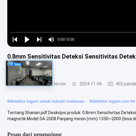
Loaded
:
0%
0:00
/
0:00
Play
Play
Play
Mute
Current
Duration
next
next
0.8mm Sensitivitas Deteksi Sensitivitas Det
Time
magnet
Food Grade Metal Detector
2024-11-06
402 pand
#
detektor logam untuk industri makanan
#
detektor logam non fer
Tentang Shanan.pdf Deskripsi produk: 0.8mm Sensitivitas Dete
magnetik Model SA-2008 Panjang mesin (mm) 1330~2000 (bisa dise
Pesan dari pengunjung