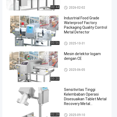
Dengan Penolakan
Detektor Logam Makanan
00:44
2026-02-02
Industrial Food Grade
Waterproof Factory
Packaging Quality Control
Metal Detector
en
Detektor Logam Makanan
00:56
2025-10-31
Mesin detektor logam
dengan CE
Food Grade Metal Detector
2025-06-05
00:20
Sensitivitas Tinggi
Kelembaban Operasi
Disesuaikan Tablet Metal
Recovery Metal
Separator
Pemisah Logam Tablet
02:28
2025-09-10