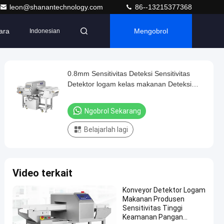
leon@shanantechnology.com
86--13215377368
ara
Mengobrol
Indonesian
0.8mm Sensitivitas Deteksi Sensitivitas
Detektor logam kelas makanan Deteksi
medan magnet
Ngobrol Sekarang
Belajarlah lagi
Video terkait
Konveyor Detektor Logam
Makanan Produsen
Sensitivitas Tinggi
Keamanan Pangan