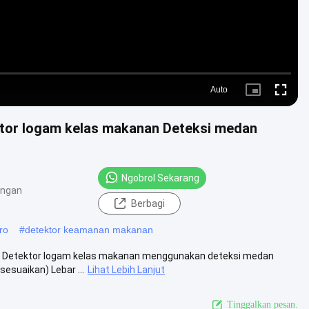
Auto
Picture-
Fullscre
in-
Picture
ektor logam kelas makanan Deteksi medan
Ngobrol Sekarang
angan
Berbagi
ro
#
detektor keamanan makanan
ksi Detektor logam kelas makanan menggunakan deteksi medan
suaikan) Lebar ...
Lihat Lebih Lanjut
Tinggalkan pesan.