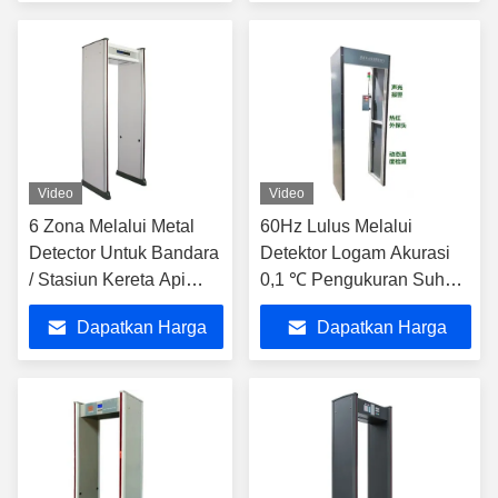
Terbaik
Terbaik
Video
Video
6 Zona Melalui Metal
60Hz Lulus Melalui
Detector Untuk Bandara
Detektor Logam Akurasi
/ Stasiun Kereta Api
0,1 ℃ Pengukuran Suhu
Sensitivitas Tinggi
Tubuh Manusia
Dapatkan Harga
Dapatkan Harga
Terbaik
Terbaik