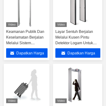
Video
Video
Keamanan Publik Dan
Layar Sentuh Berjalan
Keselamatan Berjalan
Melalui Kusen Pintu
Melalui Sistem
Detektor Logam Untuk
Identifikasi Detektor
Bek
Dapatkan Harga
Dapatkan Harga
Logam Untuk Senjata
Dan Pisau
Terbaik
Terbaik
Video
Video