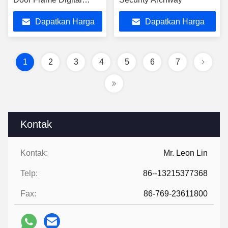
Signal Control
Dapatkan Harga
Dapatkan Harga
Terbaik
Terbaik
1
2
3
4
5
6
7
Kontak
Kontak:
Mr. Leon Lin
Telp:
86--13215377368
Fax:
86-769-23611800