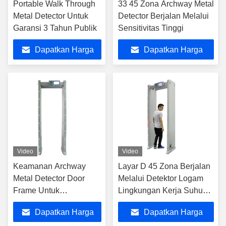
Portable Walk Through
33 45 Zona Archway Metal
Metal Detector Untuk
Detector Berjalan Melalui
Garansi 3 Tahun Publik
Sensitivitas Tinggi
Dapatkan Harga
Dapatkan Harga
Terbaik
Terbaik
Video
Video
Keamanan Archway
Layar D 45 Zona Berjalan
Metal Detector Door
Melalui Detektor Logam
Frame Untuk
Lingkungan Kerja Suhu
Pemeriksaan Umum
-20 ℃ ～ 65 ℃
Dapatkan Harga
Dapatkan Harga
ISO14001