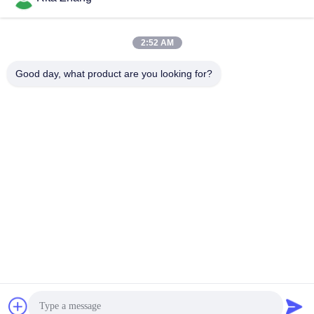
2:52 AM
Good day, what product are you looking for?
GUANGDONG SHANAN TECHNOLOGY
CO.,LTD
leon@shanantechnology.com
86--13215377368
2 / F, Bldg. 1, Baris 1, Zona Ind Shijing, Sangyuan,
Dongcheng St., Dongguan, Guangdong, Cina (Daratan)
Cina Kualitas Baik Detektor Logam Makanan Pemasok. Hak
Cipta © 2018-2026 GUANGDONG SHANAN TECHNOLOGY
CO.,LTD . Seluruh hak cipta.