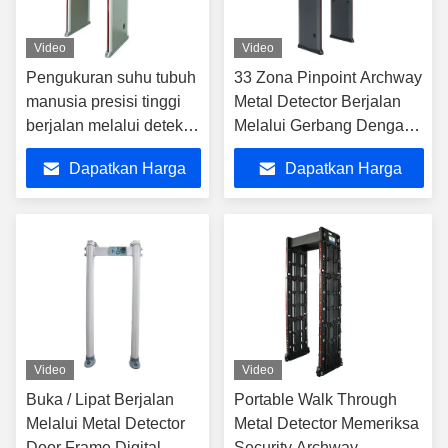
Video
Video
Pengukuran suhu tubuh
33 Zona Pinpoint Archway
manusia presisi tinggi
Metal Detector Berjalan
berjalan melalui detektor
Melalui Gerbang Dengan
logam
Remote Control
Dapatkan Harga
Dapatkan Harga
Terbaik
Terbaik
Video
Video
Buka / Lipat Berjalan
Portable Walk Through
Melalui Metal Detector
Metal Detector Memeriksa
Door Frame Digital
Security Archway