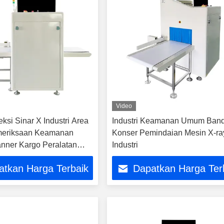
Video
ksi Sinar X Industri Area
Industri Keamanan Umum Ban
eriksaan Keamanan
Konser Pemindaian Mesin X-ra
nner Kargo Peralatan
Industri
on-destruktif Untuk
atkan Harga Terbaik
Dapatkan Harga Ter
ndara Lokasi Logistik