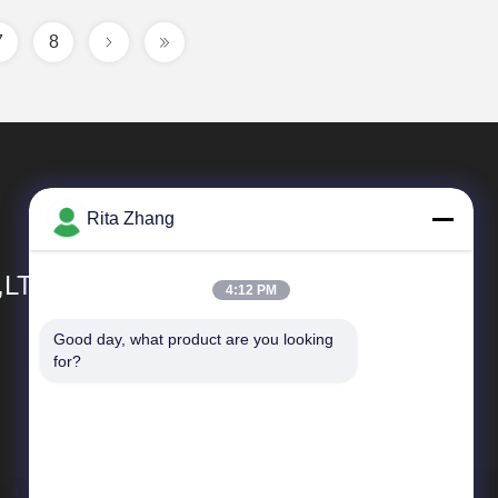
7
8
Rita Zhang
,LTD
4:12 PM
Good day, what product are you looking 
Tautan Langsung
for?
Profil Perusahaan
Tur Pabrik
Kontrol kualitas