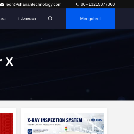
leon@shanantechnology.com
86--13215377368
ara
Mengobrol
Indonesian
r X