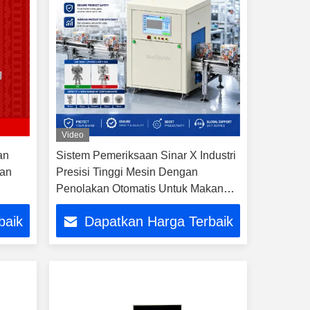
Video
an
Sistem Pemeriksaan Sinar X Industri
kan
Presisi Tinggi Mesin Dengan
Penolakan Otomatis Untuk Makanan
Produk Farmasi Elektronik Deteksi
baik
Dapatkan Harga Terbaik
Kontaminasi Objek Asing