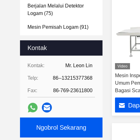
Berjalan Melalui Detektor
Logam
(75)
Mesin Pemisah Logam
(91)
Sistem Pemeriksaan Sinar X
Kontak
(113)
Mesin Sortasi Berat
(34)
Kontak:
Mr. Leon Lin
Video
Mesin Inspe
Detektor Logam Konveyor
Telp:
86--13215377368
Umum Pem
(68)
Fax:
86-769-23611800
Bagasi Sca
Combo Metal Detector Dan
pengujian n
Checkweigher
(41)
Dap
Stasiun Ba
Pemisah Logam Tablet
(96)
Ngobrol Sekarang