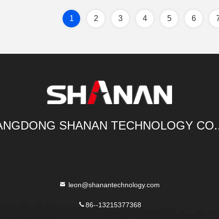
1
2
3
4
5
6
NGDONG SHANAN TECHNOLOGY CO.
leon@shanantechnology.com
86--13215377368