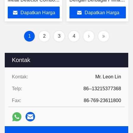
Machine High Precision
Konfigurasi pabrik
Dapatkan Harga
Dapatkan Harga
Industrial Food
makanan
Processing Inspection
Terbaik
Terbaik
Line Mesin Pengukuran
Otomatis dan Detektor
1
2
3
4
Logam Makanan Mesin
Pengukuran Tinggi
Keakuratan Industri
Kontak
Pengolahan Makanan
Kontak:
Mr. Leon Lin
Telp:
86--13215377368
Fax:
86-769-23611800