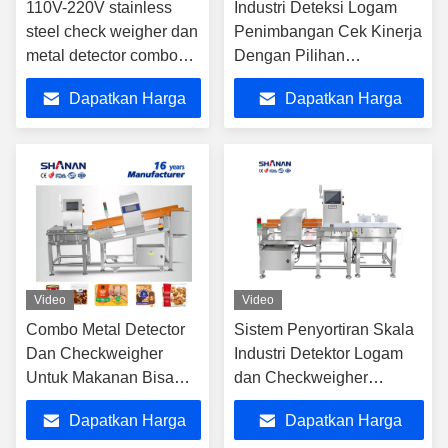
110V-220V stainless
Industri Deteksi Logam
steel check weigher dan
Penimbangan Cek Kinerja
metal detector combo
Dengan Pilihan
dengan layar sentuh 8
Konfigurasi yang Luas
Dapatkan Harga
Dapatkan Harga
inci
Terbaik
Terbaik
Video
Video
Combo Metal Detector
Sistem Penyortiran Skala
Dan Checkweigher
Industri Detektor Logam
Untuk Makanan Bisa
dan Checkweigher
Pembungkusan Beku
Kombinasi
Dapatkan Harga
Dapatkan Harga
Mesin Menimbang