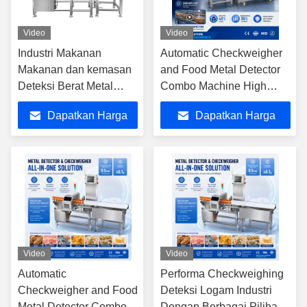
Video
Video
Industri Makanan
Automatic Checkweigher
Makanan dan kemasan
and Food Metal Detector
Deteksi Berat Metal
Combo Machine High
Kemasan Menimbang
Precision Industrial Food
Dapatkan Harga
Dapatkan Harga
Detektor Logam Dan
Processing Inspection
Periksa Sistem
Line Mesin Pengukuran
Terbaik
Terbaik
Penimbang
Otomatis dan Detektor
Logam Makanan Mesin
Pengukuran Tinggi
Keakuratan Industri
Pengolahan Makanan
Video
Video
Automatic
Performa Checkweighing
Checkweigher and Food
Deteksi Logam Industri
Metal Detector Combo
Dengan Berbagai Pilihan