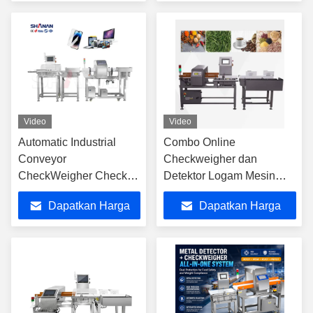
Terbaik
Terbaik
Video
Video
Automatic Industrial
Combo Online
Conveyor
Checkweigher dan
CheckWeigher Check
Detektor Logam Mesin
Weight Machine Skala
Tahan Air Stabil, ± 0.1g
Dapatkan Harga
Dapatkan Harga
berat dan detektor
Akurasi
logam
Terbaik
Terbaik