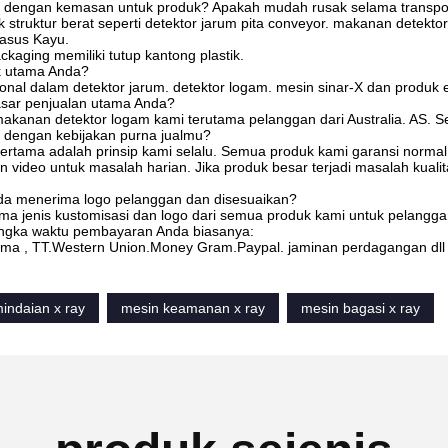
dengan kemasan untuk produk? Apakah mudah rusak selama transpo
 struktur berat seperti detektor jarum pita conveyor. makanan detek
Kasus Kayu.
ckaging memiliki tutup kantong plastik.
k utama Anda?
onal dalam detektor jarum. detektor logam. mesin sinar-X dan produk el
sar penjualan utama Anda?
akanan detektor logam kami terutama pelanggan dari Australia. AS. S
dengan kebijakan purna jualmu?
ertama adalah prinsip kami selalu. Semua produk kami garansi normal
 video untuk masalah harian. Jika produk besar terjadi masalah kuali
a menerima logo pelanggan dan disesuaikan?
ma jenis kustomisasi dan logo dari semua produk kami untuk pelangg
angka waktu pembayaran Anda biasanya:
ma , TT.Western Union.Money Gram.Paypal. jaminan perdagangan dl
indaian x ray
mesin keamanan x ray
mesin bagasi x ray