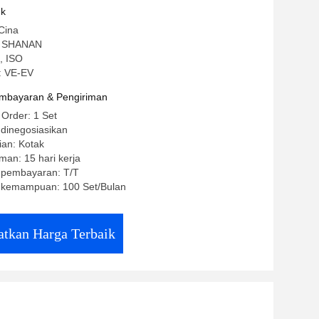
uk
Cina
: SHANAN
E, ISO
: VE-EV
mbayaran & Pengiriman
 Order: 1 Set
 dinegosiasikan
ian: Kotak
man: 15 hari kerja
t pembayaran: T/T
 kemampuan: 100 Set/Bulan
tkan Harga Terbaik