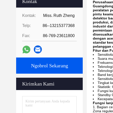
Kontak
Perusahaan
Guangdong 
peralatan p
pintu keama
Kontak:
Miss. Ruth Zheng
detektor b
produksi, 
Telp:
86--13215377368
industri da
permintaan
disesuaikan
Fax:
86-769-23611800
dengan ace
standar ke
pelanggan d
Fitur dan F
Sensitivi
Suara mul
Frekuensi
Ngobrol Sekarang
Teknologi 
Teknologi
Band kerj
Sensitivi
Tingkat 
Kirimkan Kami
Statistik
Fungsi ku
Standby C
Kecepatan
Fungsi lanj
1. Bagian c
Zona regule