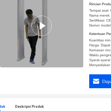
Rincian Prod
Tempat asal: 
Nama merek
Sertifikasi: C
Nomor model
Ketentuan Pe
Kuantitas min
Harga: Dapat
Kemasan rinc
Waktu pengiri
Syarat-syara
Menyediakan
Dapa
duk
Deskripsi Produk