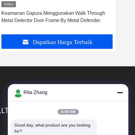
Video
Vid
Keamanan Gapura Menggunakan Walk Through
Wate
Metal Detector Door Frame By Metal Defender
Ber
Adj
Dapatkan Harga Terbaik
Rita Zhang
,LTD
6:40 AM
Good day, what product are you looking 
Tautan Langsung
for?