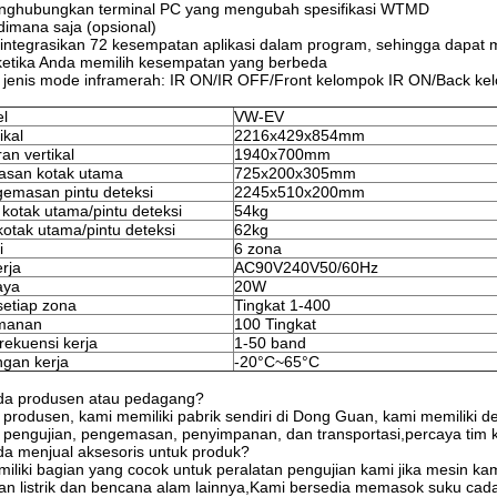
nghubungkan terminal PC yang mengubah spesifikasi WTMD
dimana saja (opsional)
ntegrasikan 72 kesempatan aplikasi dalam program, sehingga dapa
s ketika Anda memilih kesempatan yang berbeda
 4 jenis mode inframerah: IR ON/IR OFF/Front kelompok IR ON/Back k
l
VW-EV
ikal
2216x429x854mm
an vertikal
1940x700mm
asan kotak utama
725x200x305mm
emasan pintu deteksi
2245x510x200mm
 kotak utama/pintu deteksi
54kg
kotak utama/pintu deteksi
62kg
i
6 zona
rja
AC90V240V50/60Hz
aya
20W
 setiap zona
Tingkat 1-400
amanan
100 Tingkat
rekuensi kerja
1-50 band
ngan kerja
-20°C~65°C
da produsen atau pedagang?
produsen, kami memiliki pabrik sendiri di Dong Guan, kami memiliki 
pengujian, pengemasan, penyimpanan, dan transportasi,percaya tim ka
a menjual aksesoris untuk produk?
iliki bagian yang cocok untuk peralatan pengujian kami jika mesin kam
ilan listrik dan bencana alam lainnya,Kami bersedia memasok suku ca