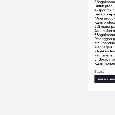
3Bagaimana 
Untuk produk
ekspor trik 
Setiap prepa
4Apa produ
Kami profesi
5Di mana pa
Jarum dan m
6Bagaimana 
Pelanggan p
atau panduan
luar negeri .
7Apakah And
kami meneri
8. Berapa j
Kami meneri
Tags:
mesin pem