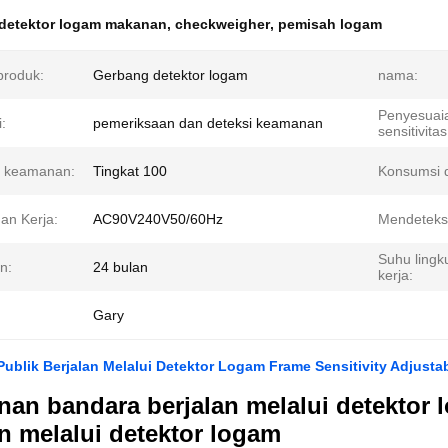
detektor logam makanan
,
checkweigher
,
pemisah logam
roduk:
Gerbang detektor logam
nama:
Penyesuai
i:
pemeriksaan dan deteksi keamanan
sensitivitas
t keamanan:
Tingkat 100
Konsumsi 
an Kerja:
AC90V240V50/60Hz
Mendeteksi
Suhu ling
n:
24 bulan
kerja:
Gary
blik Berjalan Melalui Detektor Logam Frame Sensitivity Adjusta
an bandara berjalan melalui detektor 
an melalui detektor logam