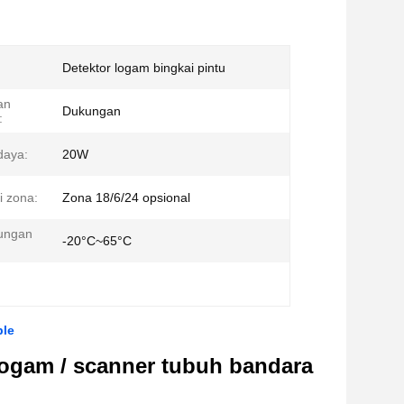
Detektor logam bingkai pintu
an
Dukungan
:
daya:
20W
 zona:
Zona 18/6/24 opsional
kungan
-20°C~65°C
ble
logam / scanner tubuh bandara