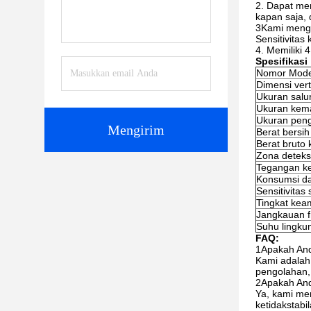
2. Dapat me
kapan saja, 
3Kami mengi
Sensitivita
4. Memiliki
Spesifikasi
Nomor Mode
Dimensi vert
Ukuran salur
Ukuran kem
Ukuran peng
Mengirim
Berat bersih
Berat bruto 
Zona deteks
Tegangan ke
Konsumsi d
Sensitivitas
Tingkat ke
Jangkauan f
Suhu lingku
FAQ:
1Apakah An
Kami adalah 
pengolahan, 
2Apakah And
Ya, kami mem
ketidakstab