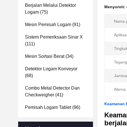
Berjalan Melalui Detektor
Menyoroti:
Logam
(75)
Nama p
Mesin Pemisah Logam
(91)
Aplikas
Sistem Pemeriksaan Sinar X
(111)
Tingka
Mesin Sortasi Berat
(34)
Tegang
Detektor Logam Konveyor
(68)
Jamina
Combo Metal Detector Dan
Warna:
Checkweigher
(41)
Keamanan Pu
Pemisah Logam Tablet
(96)
Keaman
berjal