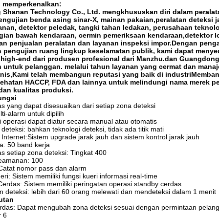
 memperkenalkan:
Shanan Technology Co., Ltd. mengkhususkan diri dalam peralatan
engujian benda asing sinar-X, mainan pakaian,peralatan deteksi j
nan, detektor peledak, tangki tahan ledakan, perusahaan teknolo
agian bawah kendaraan, cermin pemeriksaan kendaraan,detektor 
dan penjualan peralatan dan layanan inspeksi impor.Dengan pen
n pengujian ruang lingkup keselamatan publik, kami dapat menye
 high-end dari produsen profesional dari Manzhu.dan Guangdong 
 untuk pelanggan. melalui tahun layanan yang cermat dan manaj
nis,Kami telah membangun reputasi yang baik di industriMemban
sehatan HACCP, FDA dan lainnya untuk melindungi nama merek p
an kualitas produksi.
ungsi
tas yang dapat disesuaikan dari setiap zona deteksi
ti-alarm untuk dipilih
 operasi dapat diatur secara manual atau otomatis
deteksi: bahkan teknologi deteksi, tidak ada titik mati
 Internet:Sistem upgrade jarak jauh dan sistem kontrol jarak jauh
a: 50 band kerja
tas setiap zona deteksi: Tingkat 400
keamanan: 100
: Catat nomor pass dan alarm
eri: Sistem memiliki fungsi kueri informasi real-time
erdas: Sistem memiliki peringatan operasi standby cerdas
 deteksi: lebih dari 60 orang melewati dan mendeteksi dalam 1 menit
utan
erdas: Dapat mengubah zona deteksi sesuai dengan permintaan pelan
r 6