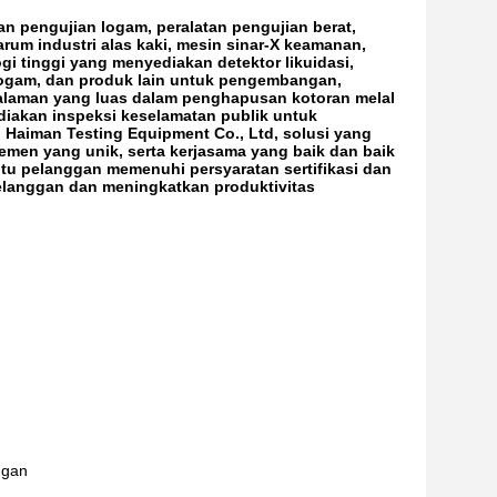
 pengujian logam, peralatan pengujian berat,
arum industri alas kaki, mesin sinar-X keamanan,
gi tinggi yang menyediakan detektor likuidasi,
logam, dan produk lain untuk pengembangan,
galaman yang luas dalam penghapusan kotoran melal
diakan inspeksi keselamatan publik untuk
Haiman Testing Equipment Co., Ltd, solusi yang
emen yang unik, serta kerjasama yang baik dan baik
tu pelanggan memenuhi persyaratan sertifikasi dan
elanggan dan meningkatkan produktivitas
ggan