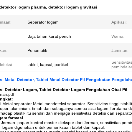
detektor logam pharma
,
detektor logam gravitasi
unaan:
Separator logam
Aplikasi:
Baja tahan karat penuh
Warna:
kan:
Penumatik
Jaminan:
Sensitivita
eteksi:
tablet, kapsul, partikel
pemindaia
si Metal Detector, Tablet Metal Detector Pil Pengobatan Pengolah
si Detektor Logam, Tablet Detektor Logam Pengolahan Obat Pil
nan.pdf
ingkat:
Metal separator Metal mendeteksi separator. Sensitivitas tinggi stabili
oper. aluminium. timah dan sebagainya semua sisa logam.Terutama des
hadap plastik itu sendiri dan menjaga sensitivitas deteksi dan separato
gam farmasi
 Jerman. papan kontrol master diekspor dari Jerman, sensitivitas pemin
 logam digunakan untuk pemeriksaan tablet dan kapsul.