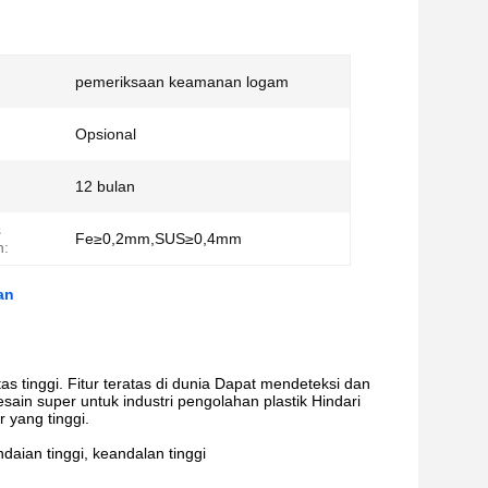
pemeriksaan keamanan logam
Opsional
12 bulan
s
Fe≥0,2mm,SUS≥0,4mm
n:
an
tas tinggi. Fitur teratas di dunia Dapat mendeteksi dan
ain super untuk industri pengolahan plastik Hindari
r yang tinggi.
daian tinggi, keandalan tinggi