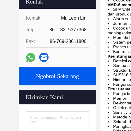
Cocok den
Kontak
VMD-6 mem
SHANAN se
dan produk 
Kontak:
Mr. Leon Lin
Alarm su
Jerman tek
Cocok un
Telp:
86--13215377368
meningkatkan
Memiliki 
Fax:
86-769-23611800
Sistem pe
Proses tun
Kontrol l
Keuntungan
Deteksi c
Semua st
Struktur 
SUS316 S
Ngobrol Sekarang
Hindari te
Fungsi c
Fitur utama
Fungsi be
Kirimkan Kami
Memori mu
De-konta
Objek dete
Sensitiv
Metode p
Seluruh 
Peringkat