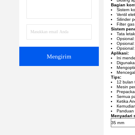
Bidang ap
Bagian kontr
Sistem k
Ventil e
Silinder
Filter ga
Sistem pen
Tata leta
Opsional:
Opsional:
Opsional:
Aplikasi:
Mengirim
Ini mende
Digunakan
Mengoptim
Mencegah
Tips:
12 bulan
Mesin pe
Prepackag
Semua pa
Ketika A
Kemudian 
Panduan 
Menyadari s
35 mm