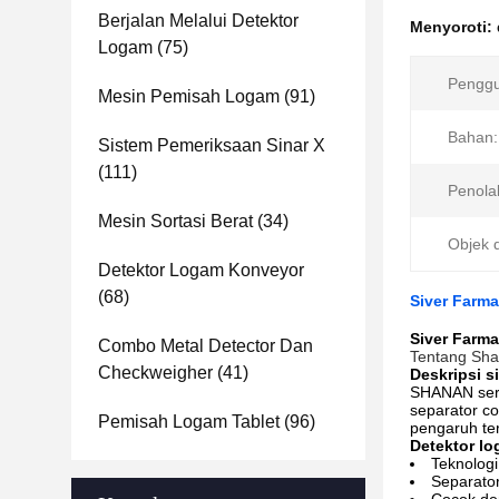
Berjalan Melalui Detektor
Menyoroti:
Logam
(75)
Pengg
Mesin Pemisah Logam
(91)
Bahan:
Sistem Pemeriksaan Sinar X
(111)
Penola
Mesin Sortasi Berat
(34)
Objek d
Detektor Logam Konveyor
(68)
Siver Farma
Siver Farma
Combo Metal Detector Dan
Tentang Sha
Checkweigher
(41)
Deskripsi s
SHANAN seri 
separator co
Pemisah Logam Tablet
(96)
pengaruh ter
Detektor lo
Teknologi
Separator