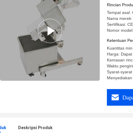
Rincian Prod
Tempat asal: 
Nama merek
Sertifikasi: C
Nomor model
Ketentuan Pe
Kuantitas min
Harga: Dapat
Kemasan rinc
Waktu pengiri
Syarat-syara
Menyediakan
Dapa
duk
Deskripsi Produk