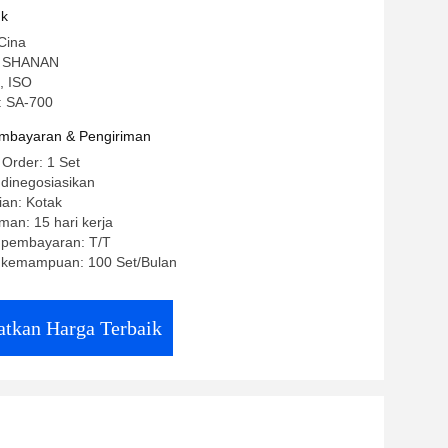
uk
Cina
: SHANAN
E, ISO
: SA-700
mbayaran & Pengiriman
 Order: 1 Set
 dinegosiasikan
ian: Kotak
man: 15 hari kerja
t pembayaran: T/T
 kemampuan: 100 Set/Bulan
tkan Harga Terbaik