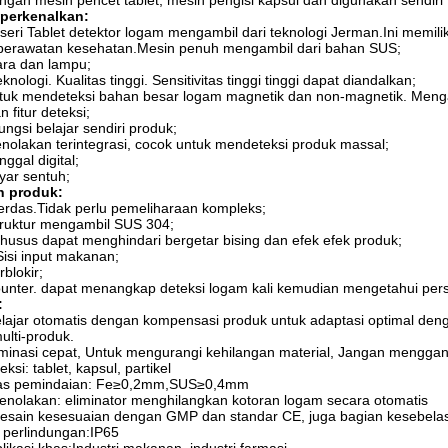
gan mesin pencet tablet, mesin pengisi kapsul dan digunakan sendiri
perkenalkan:
ri Tablet detektor logam mengambil dari teknologi Jerman.Ini memiliki 
perawatan kesehatan.Mesin penuh mengambil dari bahan SUS;
ara dan lampu;
nologi. Kualitas tinggi. Sensitivitas tinggi tinggi dapat diandalkan;
tuk mendeteksi bahan besar logam magnetik dan non-magnetik. Menga
 fitur deteksi;
fungsi belajar sendiri produk;
nolakan terintegrasi, cocok untuk mendeteksi produk massal;
ggal digital;
ayar sentuh;
 produk:
erdas.Tidak perlu pemeliharaan kompleks;
ruktur mengambil SUS 304;
khusus dapat menghindari bergetar bising dan efek efek produk;
isi input makanan;
rblokir;
ounter. dapat menangkap deteksi logam kali kemudian mengetahui per
:
lajar otomatis dengan kompensasi produk untuk adaptasi optimal dengan
lti-produk.
minasi cepat, Untuk mengurangi kehilangan material, Jangan mengga
ksi: tablet, kapsul, partikel
itas pemindaian: Fe≥0,2mm,SUS≥0,4mm
enolakan: eliminator menghilangkan kotoran logam secara otomatis
desain kesesuaian dengan GMP dan standar CE, juga bagian kesebela
 perlindungan:IP65