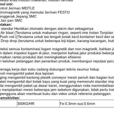
likasi khas:Industri makanan, industri farmasi
ol inti:
ontrol Jerman MEITLE
lektromagnetik yang memulai Jerman FESTO
 penggerak Jepang SMC
s Jan pan SMC
olakan:
k standar:Hentikan otomatis dengan alarm dan sebagainya
 Air blast (Terutama untuk makanan ringan, seperti mie instan.Tonjolan 
Push rod ((Terutama untuk tas tengah,kotak kecil.kontainer kecil dan 
 Drop drop (terutama untuk beberapa biji-bijian, kacang-kacangan, bu
teksi semua kontaminasi logam magnetik dan non-magnetik, bahkan ji
 dalam inspeksi logam di jalur, menjamin bahwa jalur produksi bekerja
alkan rantai produksi dan meningkatkan efisiensi
 keluhan pelanggan dan penarikan produk, membangun reputasi per
 tenaga kerja dan suku cadang dukungan teknis seumur hidup
nuh mengambil paket dua lapisan
ing mengambil kantong plastik conveyor mesin penuh dan bagian kunci
ket mengambil dari kotak kayu yang kuat yang memenuhi standar imp
nda mengambil paket.up dasar karet, menggunakan roda memindahkann
menjalankan mesin beberapa jam sebelum digunakan, tidak perlu insta
pengguna akan membuat buku dan video untuk referensi pelanggan.
ensitivitas:
300KG/HR
Fe:0.3mm sus:0.6mm