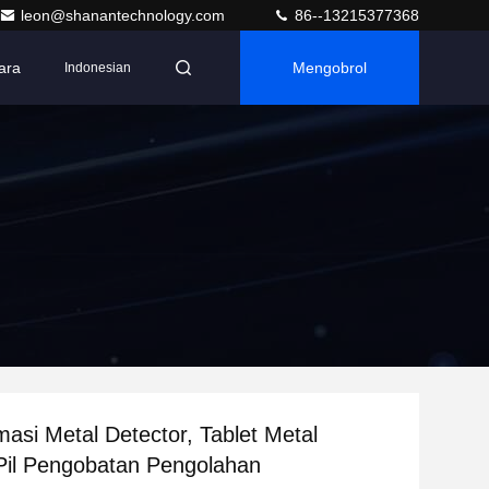
leon@shanantechnology.com
86--13215377368
ara
Mengobrol
Indonesian
n
masi Metal Detector, Tablet Metal
Pil Pengobatan Pengolahan