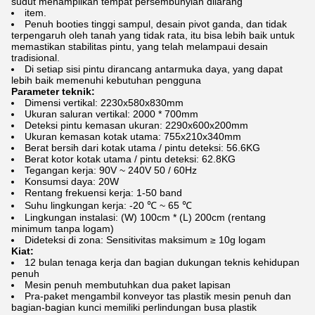
sudut menampilkan tempat persembunyian dilarang
item.
Penuh booties tinggi sampul, desain pivot ganda, dan tidak
terpengaruh oleh tanah yang tidak rata, itu bisa lebih baik untuk
memastikan stabilitas pintu, yang telah melampaui desain
tradisional.
Di setiap sisi pintu dirancang antarmuka daya, yang dapat
lebih baik memenuhi kebutuhan pengguna
Parameter teknik:
Dimensi vertikal: 2230x580x830mm
Ukuran saluran vertikal: 2000 * 700mm
Deteksi pintu kemasan ukuran: 2290x600x200mm
Ukuran kemasan kotak utama: 755x210x340mm
Berat bersih dari kotak utama / pintu deteksi: 56.6KG
Berat kotor kotak utama / pintu deteksi: 62.8KG
Tegangan kerja: 90V ~ 240V 50 / 60Hz
Konsumsi daya: 20W
Rentang frekuensi kerja: 1-50 band
Suhu lingkungan kerja: -20 ℃ ~ 65 ℃
Lingkungan instalasi: (W) 100cm * (L) 200cm (rentang
minimum tanpa logam)
Dideteksi di zona: Sensitivitas maksimum ≥ 10g logam
Kiat:
12 bulan tenaga kerja dan bagian dukungan teknis kehidupan
penuh
Mesin penuh membutuhkan dua paket lapisan
Pra-paket mengambil konveyor tas plastik mesin penuh dan
bagian-bagian kunci memiliki perlindungan busa plastik