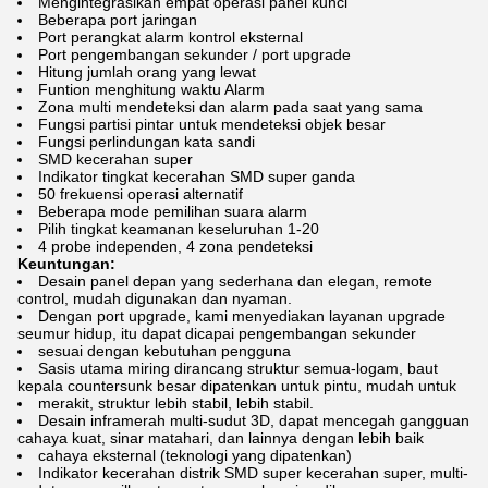
Mengintegrasikan empat operasi panel kunci
Beberapa port jaringan
Port perangkat alarm kontrol eksternal
Port pengembangan sekunder / port upgrade
Hitung jumlah orang yang lewat
Funtion menghitung waktu Alarm
Zona multi mendeteksi dan alarm pada saat yang sama
Fungsi partisi pintar untuk mendeteksi objek besar
Fungsi perlindungan kata sandi
SMD kecerahan super
Indikator tingkat kecerahan SMD super ganda
50 frekuensi operasi alternatif
Beberapa mode pemilihan suara alarm
Pilih tingkat keamanan keseluruhan 1-20
4 probe independen, 4 zona pendeteksi
Keuntungan:
Desain panel depan yang sederhana dan elegan, remote
control, mudah digunakan dan nyaman.
Dengan port upgrade, kami menyediakan layanan upgrade
seumur hidup, itu dapat dicapai pengembangan sekunder
sesuai dengan kebutuhan pengguna
Sasis utama miring dirancang struktur semua-logam, baut
kepala countersunk besar dipatenkan untuk pintu, mudah untuk
merakit, struktur lebih stabil, lebih stabil.
Desain inframerah multi-sudut 3D, dapat mencegah gangguan
cahaya kuat, sinar matahari, dan lainnya dengan lebih baik
cahaya eksternal (teknologi yang dipatenkan)
Indikator kecerahan distrik SMD super kecerahan super, multi-