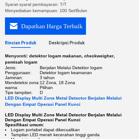
Syarat-syarat pembayaran: T/T
Menyediakan kemampuan: 100 Set/Bulan
Dapatkan Harga Terbaik
Rincian Produk
Deskripsi Produk
Menyoroti:
detektor logam makanan
,
checkweigher
,
pemisah logam
Jenis:
Berjalan Melalui Detektor logam
Penggunaan:
Detektor logam keamanan
Jaminan:
3 tahun
Mendeteksi zona:
12 Zona, 18 Zona
warna:
Pilihan
Tipe tampilan:
D
LED Display Multi Zone Metal Detector Berjalan Melalui
Dengan Empat Operasi Panel Kunci
LED Display Multi Zone Metal Detector Berjalan Melalui
Dengan Empat Operasi Panel Kunci
Spesifikasi umum:
Logam portabel dapat dikecualikan
Tampilan LED merah kecerahan tinggi ganda