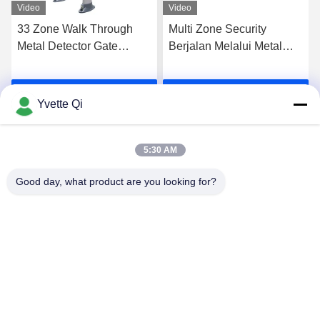
Video
Video
33 Zone Walk Through
Multi Zone Security
Metal Detector Gate
Berjalan Melalui Metal
Column Shape Dengan
Detector Scan Doors
Tingkat Kepekaan 355
Untuk Sekolah Atau
k
Dapatkan Harga Terbaik
Dapatkan Harga Terbaik
Bandara
Yvette Qi
5:30 AM
Good day, what product are you looking for?
GUANGDONG SHANAN TECHNOLOGY
CO.,LTD
leon@shanantechnology.com
86--13215377368
2 / F, Bldg. 1, Baris 1, Zona Ind Shijing, Sangyuan,
Dongcheng St., Dongguan, Guangdong, Cina (Daratan)