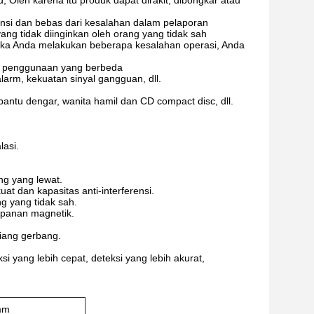
; Oleh karena itu produk dapat dirakit, dibongkar atau
erensi dan bebas dari kesalahan dalam pelaporan
ng tidak diinginkan oleh orang yang tidak sah
etika Anda melakukan beberapa kesalahan operasi, Anda
an penggunaan yang berbeda
larm, kekuatan sinyal gangguan, dll.
antu dengar, wanita hamil dan CD compact disc, dll.
lasi.
g yang lewat.
t dan kapasitas anti-interferensi.
g yang tidak sah.
impanan magnetik.
tiang gerbang.
si yang lebih cepat, deteksi yang lebih akurat,
 mm