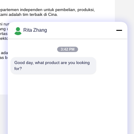
departemen independen untuk pembelian, produksi,
mi adalah tim terbaik di Cina.
i rusak akibat kebakaran, banjir, gempa bumi,
dang dengan harga terendah untuk Anda.
Rita Zhang
rtasi?
tektor logam mesin sinar-X. kemasan kami adalah
3:42 PM
 adalah 12 bulan. Kami memberikan diperlukan kembali
tas besar.Layanan dukungan teknis dan insinyur kami di
Good day, what product are you looking 
for?