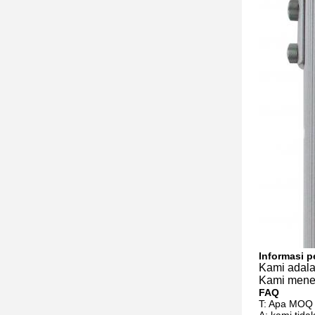
Informasi 
Kami adala
Kami mener
FAQ
T: Apa MOQ