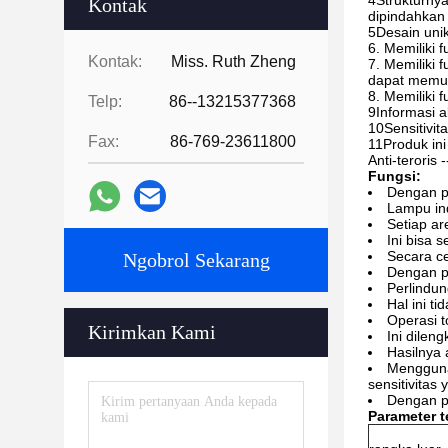
4Strukturnya
Kontak
dipindahka
5Desain unik
6. Memiliki 
Kontak:
Miss. Ruth Zheng
7. Memiliki
dapat memul
8. Memiliki
Telp:
86--13215377368
9Informasi a
10Sensitivit
Fax:
86-769-23611800
11Produk ini
Anti-teroris 
Fungsi:
Dengan pre
Lampu ind
Setiap ar
Ini bisa 
Secara c
Ngobrol Sekarang
Dengan pe
Perlindun
Hal ini t
Operasi t
Kirimkan Kami
Ini dilen
Hasilnya 
Menggunak
sensitivitas 
Dengan pe
Parameter t