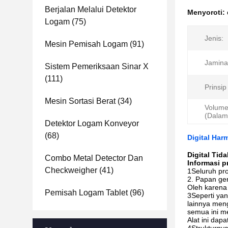
Berjalan Melalui Detektor
Menyoroti:
Logam
(75)
Jenis:
Mesin Pemisah Logam
(91)
Jamina
Sistem Pemeriksaan Sinar X
(111)
Prinsip
Mesin Sortasi Berat
(34)
Volume
(Dalam
Detektor Logam Konveyor
(68)
Digital Har
Digital Tid
Combo Metal Detector Dan
Informasi p
Checkweigher
(41)
1Seluruh pro
2. Papan ger
Oleh karena 
Pemisah Logam Tablet
(96)
3Seperti ya
lainnya men
semua ini me
Alat ini dap