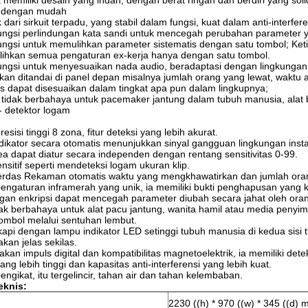
 memiliki desain yang indah, dengan berat ringan dan berdiri yang solid
n dengan mudah
 dari sirkuit terpadu, yang stabil dalam fungsi, kuat dalam anti-interf
fungsi perlindungan kata sandi untuk mencegah perubahan parameter ya
 fungsi untuk memulihkan parameter sistematis dengan satu tombol; K
ihkan semua pengaturan ex-kerja hanya dengan satu tombol.
 fungsi untuk menyesuaikan nada audio, beradaptasi dengan lingkung
kan ditandai di panel depan misalnya jumlah orang yang lewat, waktu a
as dapat disesuaikan dalam tingkat apa pun dalam lingkupnya;
 tidak berbahaya untuk pacemaker jantung dalam tubuh manusia, alat b
-- detektor logam
sisi tinggi 8 zona, fitur deteksi yang lebih akurat.
ikator secara otomatis menunjukkan sinyal gangguan lingkungan insta
ea dapat diatur secara independen dengan rentang sensitivitas 0-99.
sensitif seperti mendeteksi logam ukuran klip.
erdas Rekaman otomatis waktu yang mengkhawatirkan dan jumlah oran
ngaturan inframerah yang unik, ia memiliki bukti penghapusan yang kua
gan enkripsi dapat mencegah parameter diubah secara jahat oleh oran
idak berbahaya untuk alat pacu jantung, wanita hamil atau media peny
ombol melalui sentuhan lembut.
gkapi dengan lampu indikator LED setinggi tubuh manusia di kedua sisi 
akan jelas sekilas.
an impuls digital dan kompatibilitas magnetoelektrik, ia memiliki detek
yang lebih tinggi dan kapasitas anti-interferensi yang lebih kuat.
ngikat, itu tergelincir, tahan air dan tahan kelembaban.
eknis:
2230 ((h) * 970 ((w) * 345 ((d)