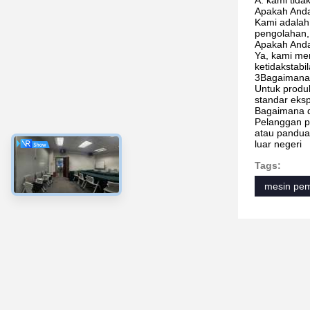
A: kami tid
Apakah And
Kami adalah 
pengolahan, 
Apakah Anda
Ya, kami mem
ketidakstab
3Bagaimana 
Untuk produ
standar eks
Bagaimana d
Pelanggan p
atau panduan
luar negeri
Tags:
mesin pem