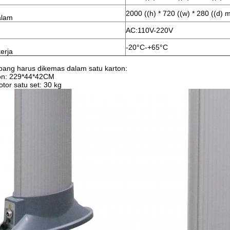
2000 ((h) * 720 ((w) * 280 ((d)
alam
AC:110V-220V
-20°C-+65°C
erja
rbang harus dikemas dalam satu karton:
on: 229*44*42CM
otor satu set: 30 kg