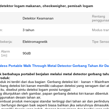
detektor logam makanan
,
checkweigher
,
pemisah logam
Rentang
Detektor Keamanan
penggunaa
n:
3 tahun
Modus tran
 bekerja:
Elektromagnetik
Tipe Senso
 Alarm
90dB
 1m):
mless Portable Walk Through Metal Detector Gerbang Tahan Air D
ak berbahaya portabel berjalan melalui metal detector gerbang ta
roduk:
duk ini terdiri dari dua bagian: Gerbang deteksi kiri · kanan + Mainfra
bang deteksi kiri kanan memiliki cakupan deteksi yang seragam dari a
itu, disebut pintu deteksi logam posisi tunggal.
ng ditunjukkan oleh gambar, papan gerbang deteksi kiri-kanan dibent
ggunakan desain tahan air,
mbuat produk mencapai standar tertinggi dari tahan air dan perlindu
at berfungsi dengan baik seperti biasa bahkan jika seluruhnya dimasukk