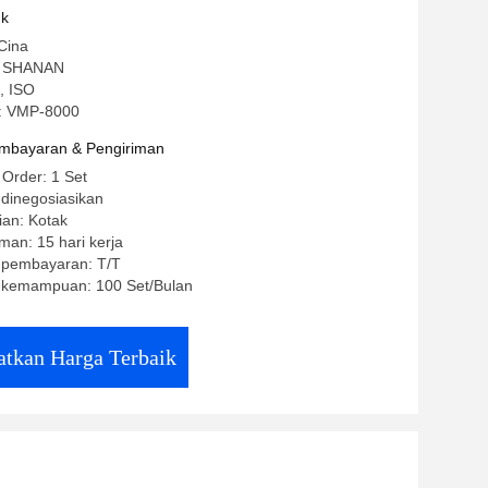
uk
Cina
: SHANAN
E, ISO
: VMP-8000
mbayaran & Pengiriman
 Order: 1 Set
 dinegosiasikan
ian: Kotak
man: 15 hari kerja
t pembayaran: T/T
 kemampuan: 100 Set/Bulan
tkan Harga Terbaik