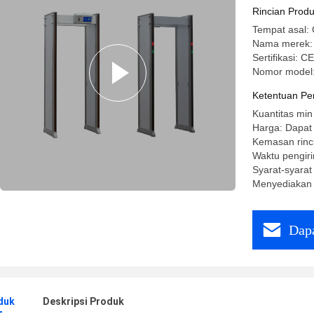
Rincian Prod
Tempat asal: 
Nama merek
Sertifikasi: C
Nomor model
Ketentuan Pe
Kuantitas min
Harga: Dapat
Kemasan rinc
Waktu pengiri
Syarat-syara
Menyediakan
Dapa
duk
Deskripsi Produk