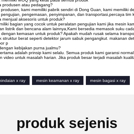
ak memiliki MOQ yang ketat pada semua produk
a produsen atau pedagang?
produsen, kami memiliki pabrik sendiri di Dong Guan, kami memiliki 
pengujian, pengemasan, penyimpanan, dan transportasi,percaya tim ka
 menjual aksesoris untuk produk?
iliki bagian yang cocok untuk peralatan pengujian kami jika mesin kam
ilan listrik dan bencana alam lainnya,Kami bersedia memasok suku ca
dengan kemasan untuk produk? Apakah mudah rusak selama transpo
k struktur berat seperti detektor jarum sabuk pengangkut. makanan de
por p
engan kebijakan purna jualmu?
ertama adalah prinsip kami selalu. Semua produk kami garansi normal
 video untuk masalah harian. Jika produk besar terjadi masalah kuali
indaian x ray
mesin keamanan x ray
mesin bagasi x ray
produk sejenis