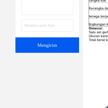
rangka luar
Kerangka d
tenaga kerja
lingkungan k
Dimensi:
Satu set ge
Ukuran kart
Total berat k
Mengirim