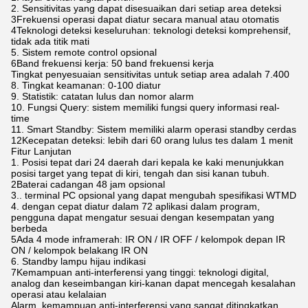
2. Sensitivitas yang dapat disesuaikan dari setiap area deteksi
3Frekuensi operasi dapat diatur secara manual atau otomatis
4Teknologi deteksi keseluruhan: teknologi deteksi komprehensif,
tidak ada titik mati
5. Sistem remote control opsional
6Band frekuensi kerja: 50 band frekuensi kerja
Tingkat penyesuaian sensitivitas untuk setiap area adalah 7.400
8. Tingkat keamanan: 0-100 diatur
9. Statistik: catatan lulus dan nomor alarm
10. Fungsi Query: sistem memiliki fungsi query informasi real-
time
11. Smart Standby: Sistem memiliki alarm operasi standby cerdas
12Kecepatan deteksi: lebih dari 60 orang lulus tes dalam 1 menit
Fitur Lanjutan
1. Posisi tepat dari 24 daerah dari kepala ke kaki menunjukkan
posisi target yang tepat di kiri, tengah dan sisi kanan tubuh.
2Baterai cadangan 48 jam opsional
3.. terminal PC opsional yang dapat mengubah spesifikasi WTMD
4. dengan cepat diatur dalam 72 aplikasi dalam program,
pengguna dapat mengatur sesuai dengan kesempatan yang
berbeda
5Ada 4 mode inframerah: IR ON / IR OFF / kelompok depan IR
ON / kelompok belakang IR ON
6. Standby lampu hijau indikasi
7Kemampuan anti-interferensi yang tinggi: teknologi digital,
analog dan keseimbangan kiri-kanan dapat mencegah kesalahan
operasi atau kelalaian
Alarm, kemampuan anti-interferensi yang sangat ditingkatkan