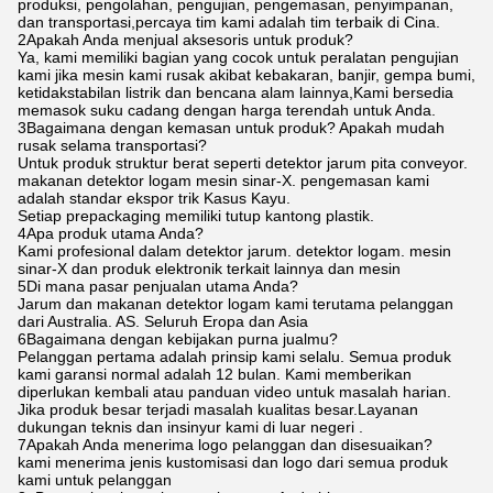
produksi, pengolahan, pengujian, pengemasan, penyimpanan,
dan transportasi,percaya tim kami adalah tim terbaik di Cina.
2Apakah Anda menjual aksesoris untuk produk?
Ya, kami memiliki bagian yang cocok untuk peralatan pengujian
kami jika mesin kami rusak akibat kebakaran, banjir, gempa bumi,
ketidakstabilan listrik dan bencana alam lainnya,Kami bersedia
memasok suku cadang dengan harga terendah untuk Anda.
3Bagaimana dengan kemasan untuk produk? Apakah mudah
rusak selama transportasi?
Untuk produk struktur berat seperti detektor jarum pita conveyor.
makanan detektor logam mesin sinar-X. pengemasan kami
adalah standar ekspor trik Kasus Kayu.
Setiap prepackaging memiliki tutup kantong plastik.
4Apa produk utama Anda?
Kami profesional dalam detektor jarum. detektor logam. mesin
sinar-X dan produk elektronik terkait lainnya dan mesin
5Di mana pasar penjualan utama Anda?
Jarum dan makanan detektor logam kami terutama pelanggan
dari Australia. AS. Seluruh Eropa dan Asia
6Bagaimana dengan kebijakan purna jualmu?
Pelanggan pertama adalah prinsip kami selalu. Semua produk
kami garansi normal adalah 12 bulan. Kami memberikan
diperlukan kembali atau panduan video untuk masalah harian.
Jika produk besar terjadi masalah kualitas besar.Layanan
dukungan teknis dan insinyur kami di luar negeri .
7Apakah Anda menerima logo pelanggan dan disesuaikan?
kami menerima jenis kustomisasi dan logo dari semua produk
kami untuk pelanggan