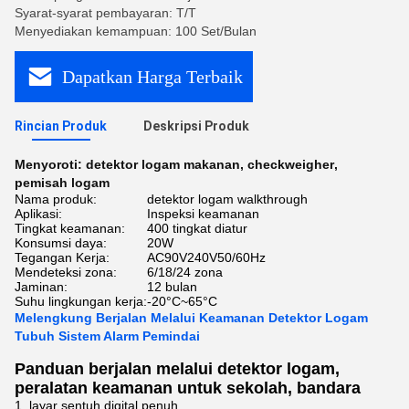
Syarat-syarat pembayaran: T/T
Menyediakan kemampuan: 100 Set/Bulan
Dapatkan Harga Terbaik
Rincian Produk
Deskripsi Produk
Menyoroti:
detektor logam makanan
,
checkweigher
,
pemisah logam
Nama produk:
detektor logam walkthrough
Aplikasi:
Inspeksi keamanan
Tingkat keamanan:
400 tingkat diatur
Konsumsi daya:
20W
Tegangan Kerja:
AC90V240V50/60Hz
Mendeteksi zona:
6/18/24 zona
Jaminan:
12 bulan
Suhu lingkungan kerja:
-20°C~65°C
Melengkung Berjalan Melalui Keamanan Detektor Logam
Tubuh Sistem Alarm Pemindai
Panduan berjalan melalui detektor logam,
peralatan keamanan untuk sekolah, bandara
1. layar sentuh digital penuh