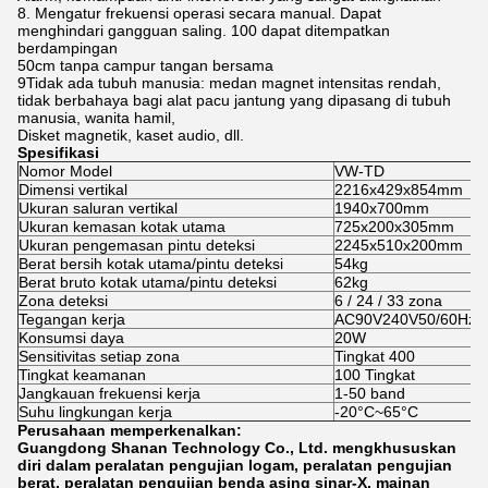
8. Mengatur frekuensi operasi secara manual. Dapat
menghindari gangguan saling. 100 dapat ditempatkan
berdampingan
50cm tanpa campur tangan bersama
9Tidak ada tubuh manusia: medan magnet intensitas rendah,
tidak berbahaya bagi alat pacu jantung yang dipasang di tubuh
manusia, wanita hamil,
Disket magnetik, kaset audio, dll.
Spesifikasi
Nomor Model
VW-TD
Dimensi vertikal
2216x429x854mm
Ukuran saluran vertikal
1940x700mm
Ukuran kemasan kotak utama
725x200x305mm
Ukuran pengemasan pintu deteksi
2245x510x200mm
Berat bersih kotak utama/pintu deteksi
54kg
Berat bruto kotak utama/pintu deteksi
62kg
Zona deteksi
6 / 24 / 33 zona
Tegangan kerja
AC90V240V50/60Hz
Konsumsi daya
20W
Sensitivitas setiap zona
Tingkat 400
Tingkat keamanan
100 Tingkat
Jangkauan frekuensi kerja
1-50 band
Suhu lingkungan kerja
-20°C~65°C
Perusahaan memperkenalkan:
Guangdong Shanan Technology Co., Ltd. mengkhususkan
diri dalam peralatan pengujian logam, peralatan pengujian
berat, peralatan pengujian benda asing sinar-X, mainan