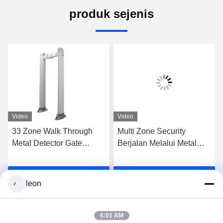
produk sejenis
Video
Video
33 Zone Walk Through
Multi Zone Security
Metal Detector Gate
Berjalan Melalui Metal
Column Shape Dengan
Detector Scan Doors
Tingkat Kepekaan 355
Untuk Sekolah Atau
k
Dapatkan Harga Terbaik
Dapatkan Harga Terbaik
Bandara
leon
6:01 AM