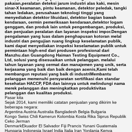
pakaian,peralatan deteksi jarum industri alas kaki, mesin
sinar-X keamanan, pintu keamanan, detektor peledak, tangki
tahan ledakan, perusahaan teknologi tinggi yang
menyediakan detektor likuidasi, detektor bagian bawah
kendaraan, cermin pemeriksaan kendaraan,detektor logam
genggam, dan produk lain untuk pengembangan, produksi,
dan penjualan peralatan dan layanan inspeksi impor.Dengan
pengalaman yang luas dalam penghapusan kotoran melal
industri dan pengujian ruang lingkup keselamatan publik,
kami dapat menyediakan inspeksi keselamatan publik untuk
permintaan high-end dari produsen profesional dari
Manzhu.dan Guangdong Haiman Testing Equipment Co.,
Ltd, solusi yang disesuaikan untuk pelanggan. melalui
tahun layanan yang cermat dan manajemen yang unik, serta
kerjasama yang baik dan baik dengan acenis,Kami telah
membangun reputasi yang baik di industriMembantu
pelanggan memenuhi persyaratan sertifikasi dan standar
kesehatan HACCP, FDA dan lainnya untuk melindungi nama
merek pelanggan dan meningkatkan produktivitas
pelanggan dan kualitas produksi.
Pasar kita
Sejak 2014, kami memiliki catatan penjualan yang dikirim ke
beberapa negara:
Argentina Austria Australia Bangladesh Belgia Bulgaria
Kongo Swiss Chili Kamerun Kolombia Kosta Rika Siprus Republik
Ceko Jerman
DenmarkEkuador El Salvador Fiji Prancis Yunani Guatemala
Hungaria Indonesia Israel India Italia Iran Yordania Kenya