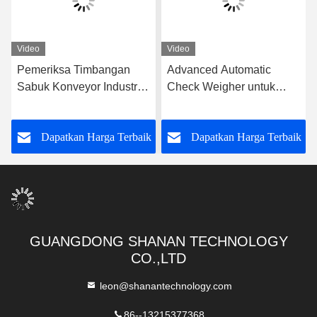
Video
Video
Advanced Automatic
Tekanan yang tepat untuk
Check Weigher untuk
memeriksa mesin
pengukuran dan
penimbang berat badan
pembagian berat yang
k
Dapatkan Harga Terbaik
Dapatkan Harga Terbaik
cepat dan akurat
GUANGDONG SHANAN TECHNOLOGY
CO.,LTD
leon@shanantechnology.com
86--13215377368