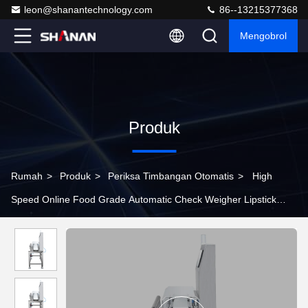
leon@shanantechnology.com
86--13215377368
Mengobrol
Produk
Rumah
>
Produk
>
Periksa Timbangan Otomatis
>
High
Speed Online Food Grade Automatic Check Weigher Lipstick
Botol Mesin Pengujian Berat