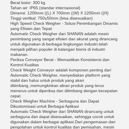
Berat kotor: 300 kg
Tahan air: IP65 (standar internasional)
Dimensi: 1200mm ((L) X 700mm ((W) X 1200mm ((H)
Tinggi vertikal: 750±50mm (bisa disesuaikan)
High Speed Check Weigher - Solusi Penimbangan Dinamis
yang Efisien dan Tepat
Automatic Check Weigher dari SHANAN adalah mesin
penimbang yang sangat efisien dan akurat yang dirancang
untuk digunakan di berbagai lingkungan industri.telah
menjadi pilihan populer di kalangan bisnis di industri
makanan.
Periksa Conveyor Berat - Memastikan Konsistensi dan
Kontrol Kualitas
Check Weight Conveyor adalah komponen penting dari
Automatic Check Weigher, menyediakan platform yang
stabil dan halus untuk produk yang akan
ditimbang.,memungkinkan aliran produk yang terus
menerus untuk diperiksa dan ditimbang dengan kecepatan
cepat.
Check Weigher Machine - Serbaguna dan Dapat
Dikustomisasi untuk Berbagai Aplikasi
Automatic Check Weigher dari SHANAN dirancang untuk
serbaguna dan dapat disesuaikan, sehingga cocok untuk
digunakan dalam berbagai aplikasi.Dari pengemasan dan
pengolahan untuk kontrol kualitas dan pemisahan, mesin