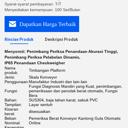
Syarat-syarat pembayaran: T/T
Menyediakan kemampuan: 100 Set/Bulan
Dapatkan Harga Terbaik
Rincian Produk
Deskripsi Produk
Menyoroti:
Penimbang Periksa Penandaan Akurasi Tinggi
,
Penimbang Periksa Pelabelan Dinamis
,
IP65 Penandaan Checkweigher
Nama
Timbangan Platform
produk:
Jenis:
Skala Konveyor
Penggunaan:
Manufaktur Industri dan lain-lain
Fungsi Diagnosis Mandiri yang Kuat, penimbangan,
Fungsi:
pemeriksaan dan penolak berat otomatis, Fungsi
Bera
Bahan:
SUS304, baja tahan karat, sabuk PVC
Tampilan:
Layar sentuh
Kisaran
disesuaikan
berat:
Beban
Pemeriksa Berat Konveyor Kantong Gula Otomatis
Nominal:
Online
Kecepatan