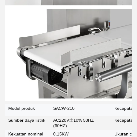
Model produk
SACW-210
Kecepatan t
Sumber daya listrik
AC220V土10% 50HZ
Kecepatan
(60HZ)
Kekuatan nominal
0.15KW
Ukuran con