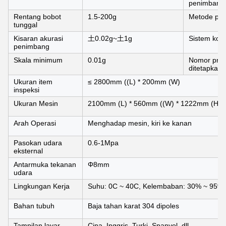
penimbang
Rentang bobot
1.5-200g
Metode pe
tunggal
Kisaran akurasi
土0.02g~土1g
Sistem kont
penimbang
Skala minimum
0.01g
Nomor prod
ditetapkan
Ukuran item
≤ 2800mm ((L) * 200mm (W)
inspeksi
Ukuran Mesin
2100mm (L) * 560mm ((W) * 1222mm (H)
Arah Operasi
Menghadap mesin, kiri ke kanan
Pasokan udara
0.6-1Mpa
eksternal
Antarmuka tekanan
Φ8mm
udara
Lingkungan Kerja
Suhu: 0C ~ 40C, Kelembaban: 30% ~ 95%
Bahan tubuh
Baja tahan karat 304 dipoles
Tampilan layar
Cina, Inggris, Turki, Spanyol, dll.