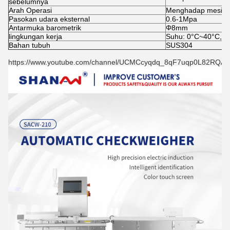
sebelumnya
Arah Operasi
Menghadap mesin, k
Pasokan udara eksternal
0.6-1Mpa
Antarmuka barometrik
Φ8mm
lingkungan kerja
Suhu: 0°C~40°C, 
Bahan tubuh
SUS304
https://www.youtube.com/channel/UCMCcyqdq_8qF7uqp0L82RQA