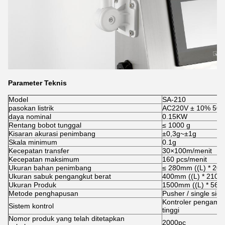
Parameter Teknis
Model
SA-210
pasokan listrik
AC220V ± 10% 50H
daya nominal
0.15KW
Rentang bobot tunggal
≤ 1000 g
Kisaran akurasi penimbang
±0,3g~±1g
Skala minimum
0.1g
Kecepatan transfer
30×100m/menit
Kecepatan maksimum
160 pcs/menit
Ukuran bahan penimbang
≤ 280mm ((L) * 20
Ukuran sabuk pengangkut berat
400mm ((L) * 210m
Ukuran Produk
1500mm ((L) * 560
Metode penghapusan
Pusher / single side
Kontroler pengambi
Sistem kontrol
tinggi
Nomor produk yang telah ditetapkan
2000pc