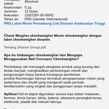
45m/mnt
sabuk:
Keakuratan:
0,1g
Jaminan:
12 bulan
Kekuatan:
110/220V 50-60HZ
Tahan air:
IP65 (standar Internasional)
IP65 Label Mesin Penimbang Cek Dinamis Keakuratan Tinggi
Check Weigher checkweigher Mesin checkweigher dengan
label checkweigher dinamis
Tentang Shanan Group.pdf
Apa itu timbangan checkweigher dan Mengapa
Menggunakan Belt Conveyor Checkweigher?
Penimbang cek mencegah pengisian produk yang kurang dan
terlalu banyak, menghasilkan perlindungan merek dan
pengurangan biaya karena kurangnya pemberian
produk.Keuntungan lainnya termasuk pengoperasian mesin yang
sederhana dan intuitif yang mengarah pada periode
familiarization yang singkat dan penggunaan tanpa masalah.
Aplikasi:
Hal ini dapat digunakan secara luas dalam makanan,
farmasi, kimia harian, kimia, baterai, aksesoris perangkat keras,
elektronik, plastik dan industri lainnya.