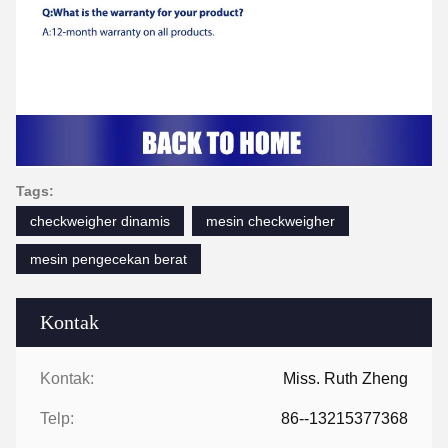
Tags:
checkweigher dinamis
mesin checkweigher
mesin pengecekan berat
Kontak
Kontak:
Miss. Ruth Zheng
Telp:
86--13215377368