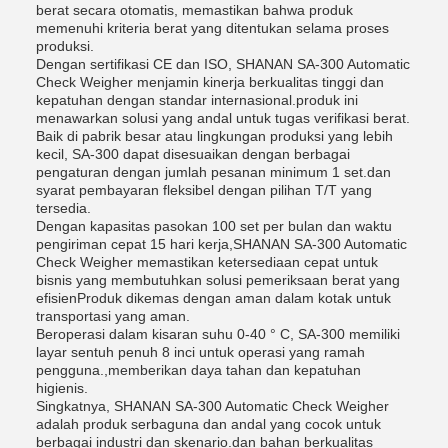
berat secara otomatis, memastikan bahwa produk
memenuhi kriteria berat yang ditentukan selama proses
produksi.
Dengan sertifikasi CE dan ISO, SHANAN SA-300 Automatic
Check Weigher menjamin kinerja berkualitas tinggi dan
kepatuhan dengan standar internasional.produk ini
menawarkan solusi yang andal untuk tugas verifikasi berat.
Baik di pabrik besar atau lingkungan produksi yang lebih
kecil, SA-300 dapat disesuaikan dengan berbagai
pengaturan dengan jumlah pesanan minimum 1 set.dan
syarat pembayaran fleksibel dengan pilihan T/T yang
tersedia.
Dengan kapasitas pasokan 100 set per bulan dan waktu
pengiriman cepat 15 hari kerja,SHANAN SA-300 Automatic
Check Weigher memastikan ketersediaan cepat untuk
bisnis yang membutuhkan solusi pemeriksaan berat yang
efisienProduk dikemas dengan aman dalam kotak untuk
transportasi yang aman.
Beroperasi dalam kisaran suhu 0-40 ° C, SA-300 memiliki
layar sentuh penuh 8 inci untuk operasi yang ramah
pengguna.,memberikan daya tahan dan kepatuhan
higienis.
Singkatnya, SHANAN SA-300 Automatic Check Weigher
adalah produk serbaguna dan andal yang cocok untuk
berbagai industri dan skenario.dan bahan berkualitas