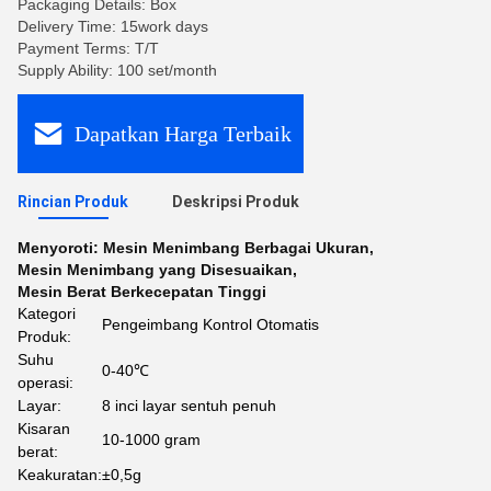
Packaging Details: Box
Delivery Time: 15work days
Payment Terms: T/T
Supply Ability: 100 set/month
Dapatkan Harga Terbaik
Rincian Produk
Deskripsi Produk
Menyoroti:
Mesin Menimbang Berbagai Ukuran
,
Mesin Menimbang yang Disesuaikan
,
Mesin Berat Berkecepatan Tinggi
Kategori
Pengeimbang Kontrol Otomatis
Produk:
Suhu
0-40℃
operasi:
Layar:
8 inci layar sentuh penuh
Kisaran
10-1000 gram
berat:
Keakuratan:
±0,5g