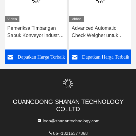
Video
Video
Pemeriksa Timbangan
Advanced Automatic
Sabuk Konveyor Industri
Check Weigher untuk
Otomatis Mesin Timbang
pengukuran dan
Cek Berat Timbangan
pembagian berat yang
k
Dapatkan Harga Terbaik
Dapatkan Harga Terbaik
cepat dan akurat
GUANGDONG SHANAN TECHNOLOGY
CO.,LTD
leon@shanantechnology.com
86--13215377368