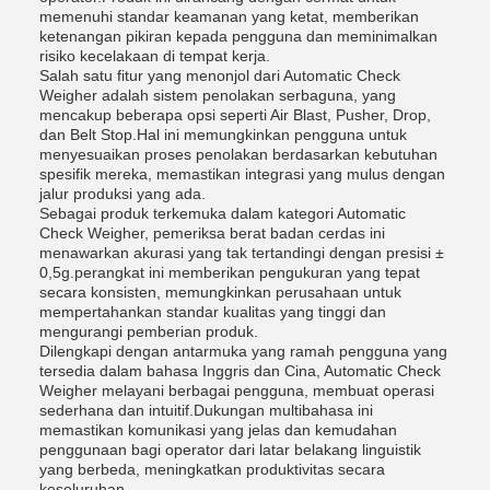
memenuhi standar keamanan yang ketat, memberikan
ketenangan pikiran kepada pengguna dan meminimalkan
risiko kecelakaan di tempat kerja.
Salah satu fitur yang menonjol dari Automatic Check
Weigher adalah sistem penolakan serbaguna, yang
mencakup beberapa opsi seperti Air Blast, Pusher, Drop,
dan Belt Stop.Hal ini memungkinkan pengguna untuk
menyesuaikan proses penolakan berdasarkan kebutuhan
spesifik mereka, memastikan integrasi yang mulus dengan
jalur produksi yang ada.
Sebagai produk terkemuka dalam kategori Automatic
Check Weigher, pemeriksa berat badan cerdas ini
menawarkan akurasi yang tak tertandingi dengan presisi ±
0,5g.perangkat ini memberikan pengukuran yang tepat
secara konsisten, memungkinkan perusahaan untuk
mempertahankan standar kualitas yang tinggi dan
mengurangi pemberian produk.
Dilengkapi dengan antarmuka yang ramah pengguna yang
tersedia dalam bahasa Inggris dan Cina, Automatic Check
Weigher melayani berbagai pengguna, membuat operasi
sederhana dan intuitif.Dukungan multibahasa ini
memastikan komunikasi yang jelas dan kemudahan
penggunaan bagi operator dari latar belakang linguistik
yang berbeda, meningkatkan produktivitas secara
keseluruhan.